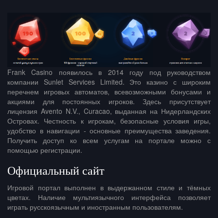
Frank Casino появилось в 2014 году под руководством
компании Sunlet Services Limited. Это казино с широким
перечнем игровых автоматов, всевозможными бонусами и
акциями для постоянных игроков. Здесь присутствует
лицензия Avento N.V., Curacao, выданная на Нидерландских
Островах. Честность к игрокам, безопасные условия игры,
удобство в навигации - основные преимущества заведения.
Получить доступ ко всем услугам на портале можно с
помощью регистрации.
Официальный сайт
Игровой портал выполнен в выдержанном стиле и тёмных
цветах. Наличие мультиязычного интерфейса позволяет
играть русскоязычным и иностранным пользователям.