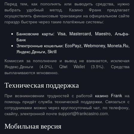
Перед тем, как пополнять или выводить средства, нужно
выбрать удобный метод. Казино Франк предлагает
осуществлять финансовые транзакции на официальном сайте
гораздо быстрее через такие платёжные системы:
Банковские карты: Visa, Mastercard, Maestro, Альфа-
Банк
Электронные кошельки: EcoPayz, Webmoney, Moneta.Ru,
Яндекс.Деньги, Skrill
Комиссия за пополнение и вывод не взимается, исключая
Яндекс.Деньги (4.0%), Qiwi Wallet (3.5%). Средства
выплачиваются мгновенно.
Техническая поддержка
При возникновении трудностей с работой
казино Frank
на
помощь придёт служба технической поддержки. Связаться с
сотрудниками можно через круглосуточный чат, по телефону,
скайпу, электронной почте
support@frankcasino.com
.
Мобильная версия