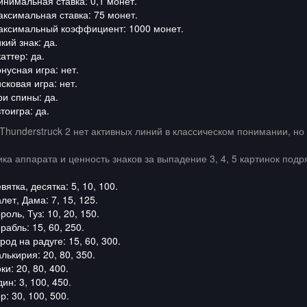
нимальная ставка: 0,1 монет.
ксимальная ставка: 75 монет.
аксимальный коэффициент: 1000 монет.
кий знак: да.
аттер: да.
нусная игра: нет.
сковая игра: нет.
и спины: да.
тоигра: да.
 Thunderstruck 2 нет активных линий в классическом понимании, но
ка аппарата и ценность знаков за выпадение 3, 4, 5 картинок подр
вятка, десятка: 5, 10, 100.
лет, Дама: 7, 15, 125.
роль, Туз: 10, 20, 150.
рабль: 15, 60, 250.
род на радуге: 15, 60, 300.
лькирия: 20, 80, 350.
ки: 20, 80, 400.
ин: 3, 100, 450.
р: 30, 100, 500.