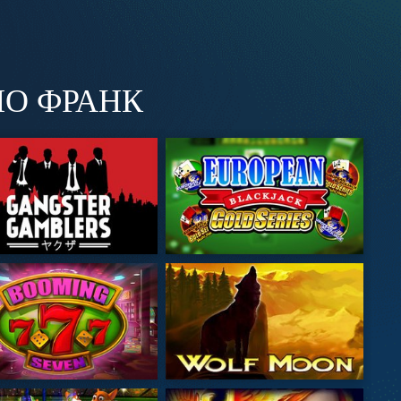
НО ФРАНК