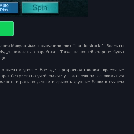
ния Микрогейминг выпустила слот Thunderstruck 2. Здесь вы
удут помогать в заработке. Также на вашей стороне будут
ища.
на высшем уровне. Вас ждет прекрасная графика, красочные
парат без риска на учебном счету – это позволит ознакомиться
ачинать играть на деньги и срывать крупные банки в лучшем