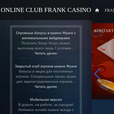
ONLINE CLUB FRANK CASINO
FRA
КОНТАК
Огромные бонусы в казино Франк с
минимальными вейджерами
Получить бонус бонус можно
выполнив всего лишь 1 условие...
Читать далее
Закрытый клуб игроков казино Франк
Бонусы и акции для постоянных
игроков. Специальные промо акции
для зарегистрированных игроков...
Читать далее
Мобильная версия
В дороге, на работе, за городом!
Любимое онлайн казино всегда с