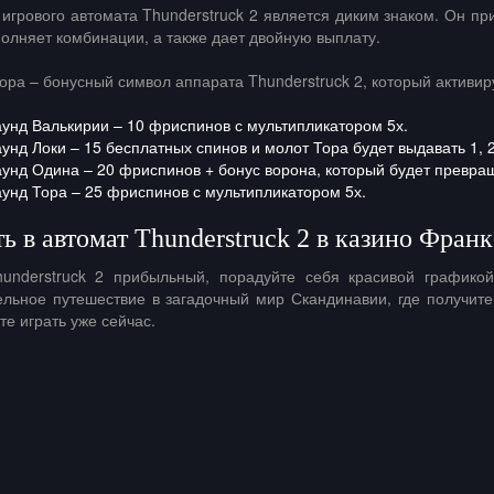
 игрового автомата Thunderstruck 2 является диким знаком. Он при
полняет комбинации, а также дает двойную выплату.
ора – бонусный символ аппарата Thunderstruck 2, который активир
унд Валькирии – 10 фриспинов с мультипликатором 5х.
унд Локи – 15 бесплатных спинов и молот Тора будет выдавать 1, 2, 
унд Одина – 20 фриспинов + бонус ворона, который будет превращ
унд Тора – 25 фриспинов с мультипликатором 5х.
ь в автомат Thunderstruck 2 в казино Франк
hunderstruck 2 прибыльный, порадуйте себя красивой график
ельное путешествие в загадочный мир Скандинавии, где получите
те играть уже сейчас.