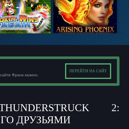
ПЕРЕЙТИ НА САЙТ
сайте Франк казино.
HUNDERSTRUCK 2:
ЕГО ДРУЗЬЯМИ