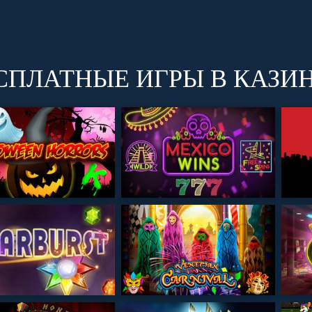
СПЛАТНЫЕ ИГРЫ В КАЗИ