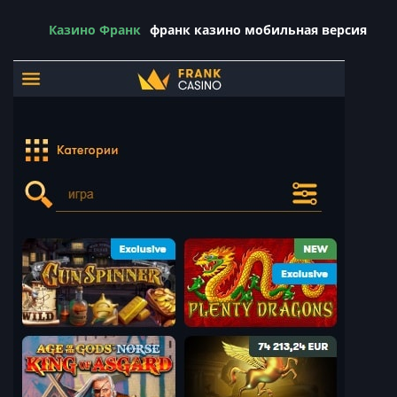
Казино Франк
франк казино мобильная версия