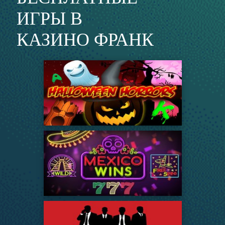
ИГРЫ В
КАЗИНО ФРАНК